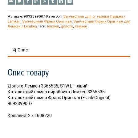
Артикул:
9092399007
Категорії:
Запчастини для сг техніки Лемкен /
Lemken
,
Запчастини Франк Оригінал
,
Запчастини Франк Оригінал для
Лемкен / Lemken
Теґи:
lemken
,
долото
,
лемкен
Опис
Опис товару
Долото Лемкен 3365535, S1W L – лівий
Каталожний номер виробника Лемкен 3365535
Каталожний номер Франк Оригінал (Frank Original)
9092399007
Кріпленя: 2 x 1608220