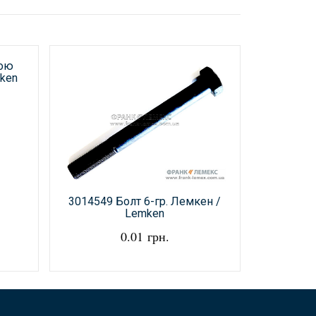
ною
ken
3014549 Болт 6-гр. Лемкен /
3014573 
Lemken
0.01 грн.