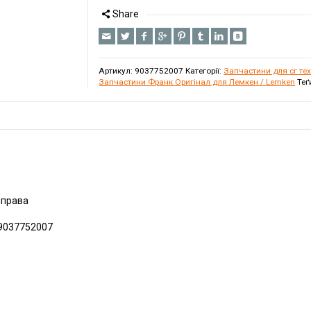
Share
Артикул:
9037752007
Категорії:
Запчастини для сг те
Запчастини Франк Оригінал для Лемкен / Lemken
Теґ
 права
 9037752007