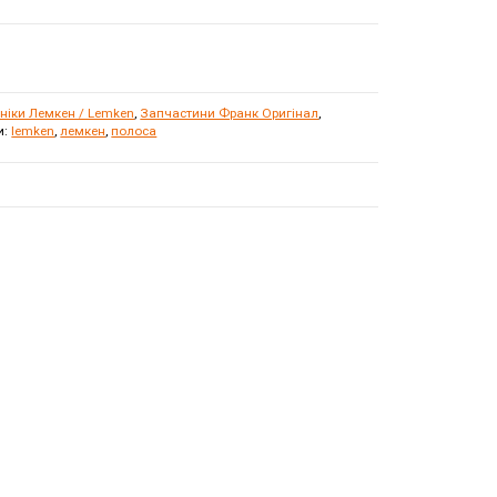
хніки Лемкен / Lemken
,
Запчастини Франк Оригінал
,
и:
lemken
,
лемкен
,
полоса