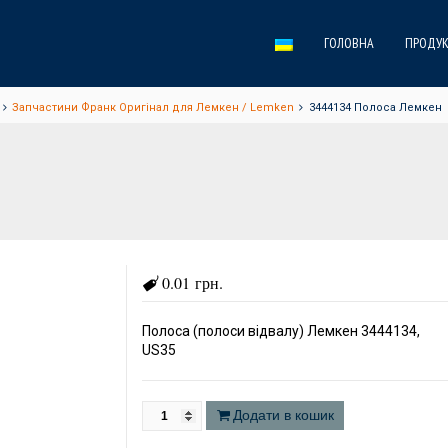
ГОЛОВНА
ПРОДУК
Запчастини Франк Оригінал для Лемкен / Lemken
3444134 Полоса Лемкен
0.01 грн.
Полоса (полоси відвалу) Лемкен 3444134,
US35
Додати в кошик