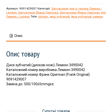
Артикул:
9091429007
Категорії:
Запчастини для сг техніки Лемкен /
Lemken
,
Запчастини Франк Оригінал
,
Запчастини Франк Оригінал для
Лемкен / Lemken
Теґи:
lemken
,
диск зубчатий
,
диск зубчатый
,
лемкен
Опис
Опис товару
Диск зубчатий (дискові ножі) Лемкен 3490042
Каталожний номер виробника Лемкен 3490042
Каталожний номер Франк Оригінал (Frank Original)
9091429007
Заміна до: 500/100x5mmgez.
Супутні товари