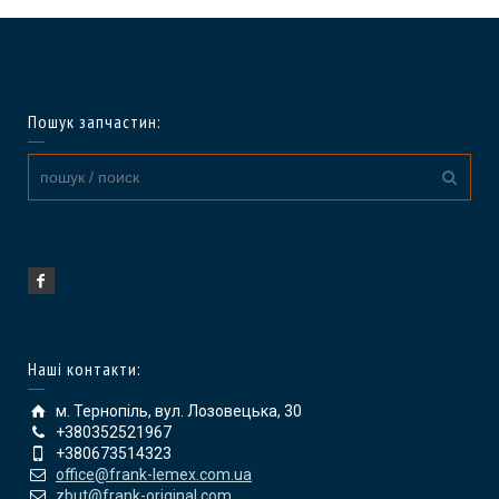
Пошук запчастин:
Наші контакти:
м. Тернопіль, вул. Лозовецька, 30
+380352521967
+380673514323
office@frank-lemex.com.ua
zbut@frank-original.com