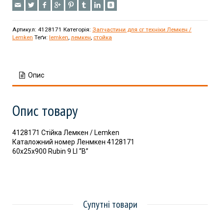
Артикул:
4128171
Категорія:
Запчастини для сг техніки Лемкен /
Lemken
Теґи:
lemken
,
лемкен
,
стойка
Опис
Опис товару
4128171 Стійка Лемкен / Lemken
Каталожний номер Ленмкен 4128171
60х25х900 Rubin 9 LI “B”
Супутні товари