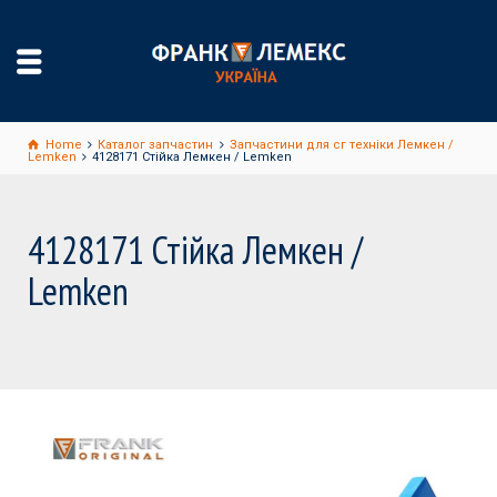
Home
Каталог запчастин
Запчастини для сг техніки Лемкен /
Lemken
4128171 Стійка Лемкен / Lemken
4128171 Стійка Лемкен /
Lemken