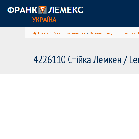
Home
Каталог запчастин
Запчастини для сг техніки 
4226110 Стійка Лемкен / L