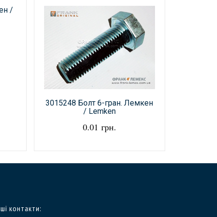
ен /
3015248 Болт 6-гран. Лемкен
3013555 
/ Lemken
0.01 грн.
ші контакти: