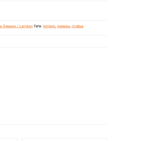
ки Лемкен / Lemken
Теґи:
lemken
,
лемкен
,
стойка