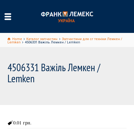
Home
Каталог запчастин
Запчастини для сг техніки Лемкен /
Lemken
4506331 Важіль Лемкен / Lemken
4506331 Важіль Лемкен /
Lemken
0.01 грн.