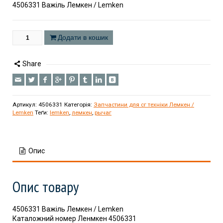
4506331 Важіль Лемкен / Lemken
Додати в кошик
Share
Артикул:
4506331
Категорія:
Запчастини для сг техніки Лемкен /
Lemken
Теґи:
lemken
,
лемкен
,
рычаг
Опис
Опис товару
4506331 Важіль Лемкен / Lemken
Каталожний номер Ленмкен 4506331