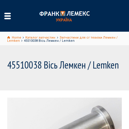
Home
Каталог запчастин
Запчастини для сг техніки Лемкен /
Lemken
45510038 Вісь Лемкен / Lemken
45510038 Вісь Лемкен / Lemken