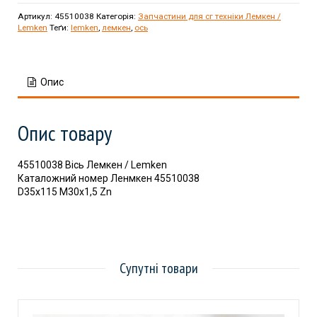
Артикул:
45510038
Категорія:
Запчастини для сг техніки Лемкен /
Lemken
Теґи:
lemken
,
лемкен
,
ось
Опис
Опис товару
45510038 Вісь Лемкен / Lemken
Каталожний номер Ленмкен 45510038
D35x115 M30x1,5 Zn
Супутні товари