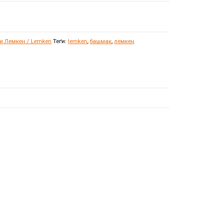
ки Лемкен / Lemken
Теґи:
lemken
,
башмак
,
лемкен