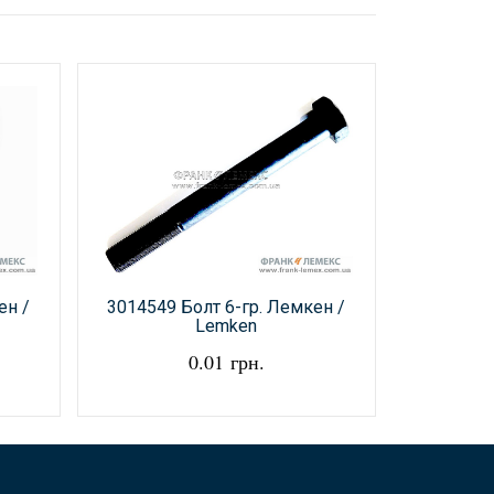
ен /
3014549 Болт 6-гр. Лемкен /
3013325 
Lemken
0.01 грн.