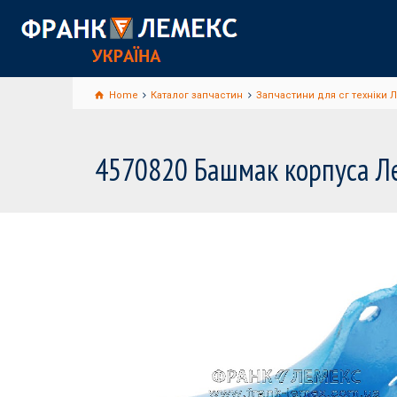
Home
Каталог запчастин
Запчастини для сг техніки 
4570820 Башмак корпуса Л