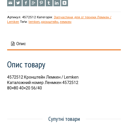
Артикул:
4572512
Категорія:
Запчастини для сг техніки Лемкен /
Lemken
Теґи:
lemken
,
кронштейн
,
лемкен
Опис
Опис товару
4572512 Кронштейн Лемкен / Lemken
Каталожний номер Ленмкен 4572512
80×80 40×20 56/40
Супутні товари