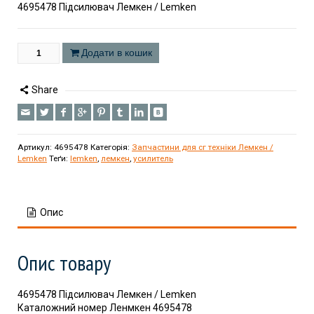
4695478 Підсилювач Лемкен / Lemken
Додати в кошик
Share
Артикул:
4695478
Категорія:
Запчастини для сг техніки Лемкен /
Lemken
Теґи:
lemken
,
лемкен
,
усилитель
Опис
Опис товару
4695478 Підсилювач Лемкен / Lemken
Каталожний номер Ленмкен 4695478