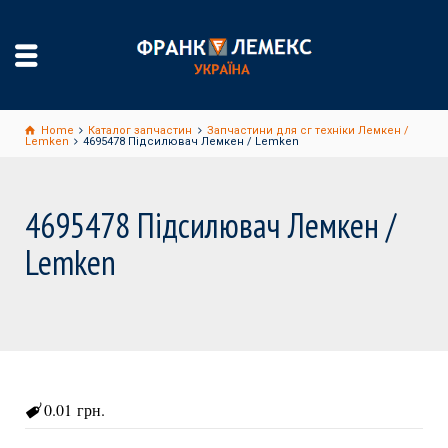
Home
Каталог запчастин
Запчастини для сг техніки Лемкен /
Lemken
4695478 Підсилювач Лемкен / Lemken
4695478 Підсилювач Лемкен /
Lemken
0.01 грн.