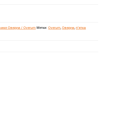
хнике Оверум / Overum
Метки:
Overum
,
Оверум
,
п'ятка