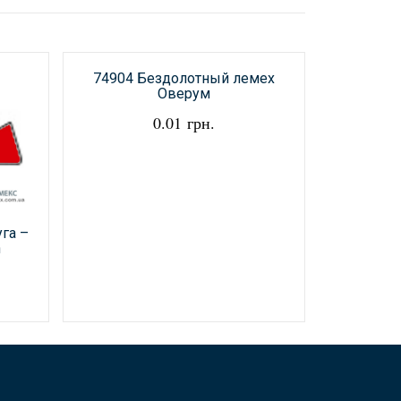
74904 Бездолотный лемех
Оверум
0.01 грн.
80609
га –
n