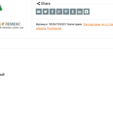
Share
Артикул:
9036755007
Категория:
Запчастини до сг техн
отвала
,
Поттингер
вый