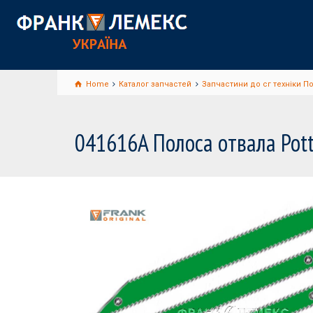
Home
Каталог запчастей
Запчастини до сг техніки Пот
041616A Полоса отвала Pott