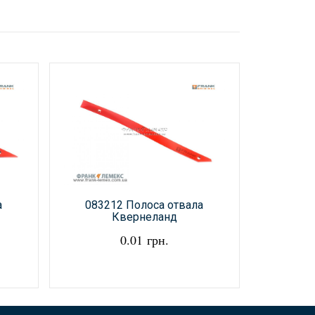
а
083212 Полоса отвала
1781
Квернеланд
G
0.01 грн.