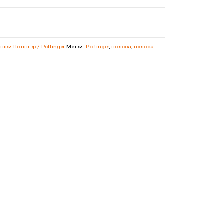
іки Потінгер / Pottinger
Метки:
Pottinger
,
полоса
,
полоса