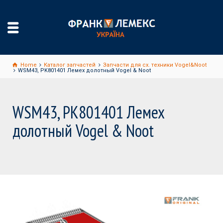
Home
Каталог запчастей
Запчасти для сх. техники Vogel&Noot
WSM43, PK801401 Лемех долотный Vogel & Noot
WSM43, PK801401 Лемех
долотный Vogel & Noot